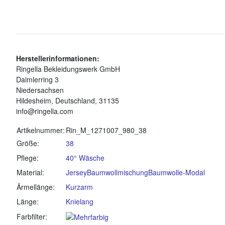
Herstellerinformationen:
Ringella Bekleidungswerk GmbH
Daimlerring 3
Niedersachsen
Hildesheim, Deutschland, 31135
info@ringella.com
Produkteigenschaft
Wert
Artikelnummer:
Rin_M_1271007_980_38
Größe:
38
Pflege:
40° Wäsche
Material:
Jersey
Baumwollmischung
Baumwolle-Modal
Ärmellänge:
Kurzarm
Länge:
Knielang
Farbfilter: