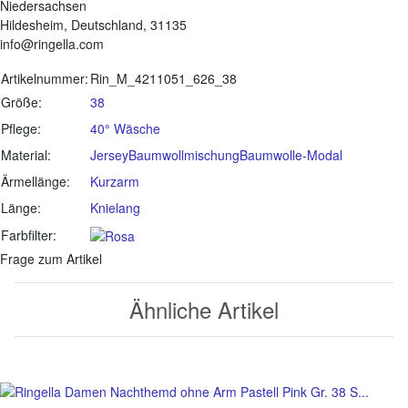
Niedersachsen
Hildesheim, Deutschland, 31135
info@ringella.com
Produkteigenschaft
Wert
Artikelnummer:
Rin_M_4211051_626_38
Größe:
38
Pflege:
40° Wäsche
Material:
Jersey
Baumwollmischung
Baumwolle-Modal
Ärmellänge:
Kurzarm
Länge:
Knielang
Farbfilter:
Frage zum Artikel
Ähnliche Artikel