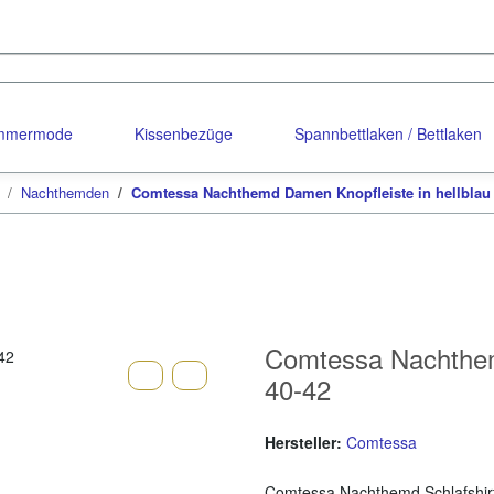
ommermode
Kissenbezüge
Spannbettlaken / Bettlaken
Nachthemden
Comtessa Nachthemd Damen Knopfleiste in hellblau 
Comtessa Nachthemd
40-42
Hersteller:
Comtessa
Comtessa Nachthemd Schlafshir