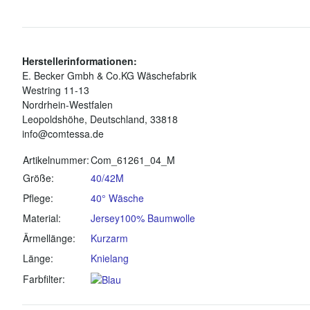
Herstellerinformationen:
E. Becker Gmbh & Co.KG Wäschefabrik
Westring 11-13
Nordrhein-Westfalen
Leopoldshöhe, Deutschland, 33818
info@comtessa.de
Produkteigenschaft
Wert
Artikelnummer:
Com_61261_04_M
Größe:
40/42
M
Pflege:
40° Wäsche
Material:
Jersey
100% Baumwolle
Ärmellänge:
Kurzarm
Länge:
Knielang
Farbfilter: