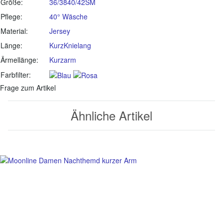
Größe:
36/38
40/42
S
M
Pflege:
40° Wäsche
Material:
Jersey
Länge:
Kurz
Knielang
Ärmellänge:
Kurzarm
Farbfilter:
Frage zum Artikel
Ähnliche Artikel