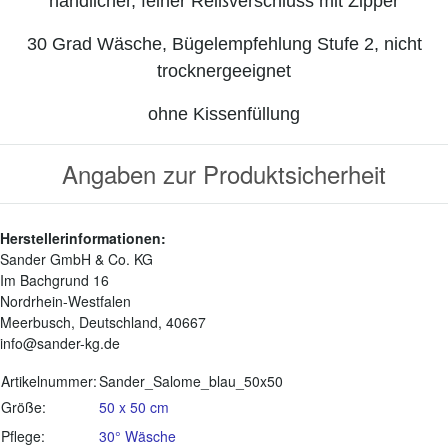
handlicher, feiner Reißverschluss mit Zipper
30 Grad Wäsche, Bügelempfehlung Stufe 2, nicht
trocknergeeignet
ohne Kissenfüllung
Angaben zur Produktsicherheit
Herstellerinformationen:
Sander GmbH & Co. KG
Im Bachgrund 16
Nordrhein-Westfalen
Meerbusch, Deutschland, 40667
info@sander-kg.de
Produkteigenschaft
Wert
Artikelnummer:
Sander_Salome_blau_50x50
Größe:
50 x 50 cm
Pflege:
30° Wäsche