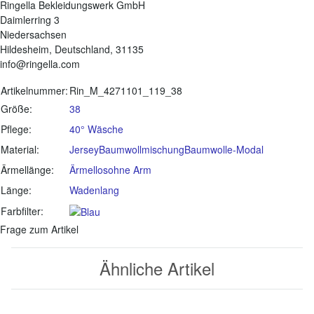
Ringella Bekleidungswerk GmbH
Daimlerring 3
Niedersachsen
Hildesheim, Deutschland, 31135
info@ringella.com
Produkteigenschaft
Wert
Artikelnummer:
Rin_M_4271101_119_38
Größe:
38
Pflege:
40° Wäsche
Material:
Jersey
Baumwollmischung
Baumwolle-Modal
Ärmellänge:
Ärmellos
ohne Arm
Länge:
Wadenlang
Farbfilter:
Frage zum Artikel
Ähnliche Artikel