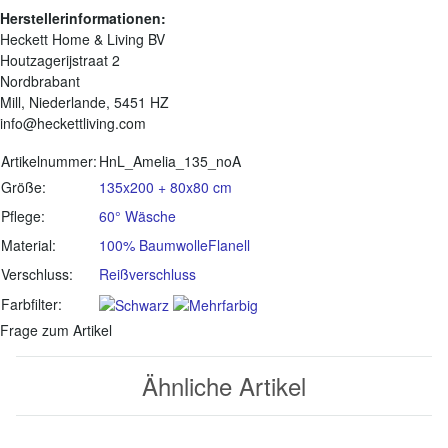
Herstellerinformationen:
Heckett Home & Living BV
Houtzagerijstraat 2
Nordbrabant
Mill, Niederlande, 5451 HZ
info@heckettliving.com
Produkteigenschaft
Wert
Artikelnummer:
HnL_Amelia_135_noA
Größe:
135x200 + 80x80 cm
Pflege:
60° Wäsche
Material:
100% Baumwolle
Flanell
Verschluss:
Reißverschluss
Farbfilter:
Frage zum Artikel
Ähnliche Artikel