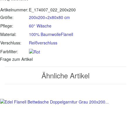
Produkteigenschaft
Wert
Artikelnummer:
E_174007_022_200x200
Größe:
200x200+2x80x80 cm
Pflege:
60° Wäsche
Material:
100% Baumwolle
Flanell
Verschluss:
Reißverschluss
Farbfilter:
Frage zum Artikel
Ähnliche Artikel