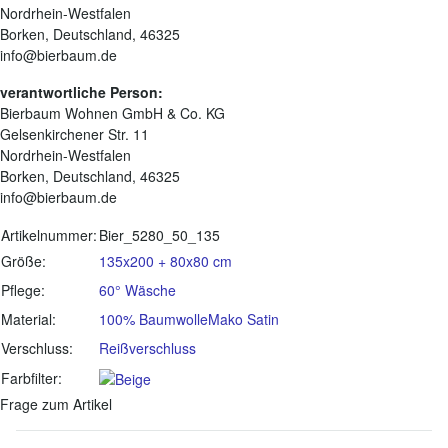
Nordrhein-Westfalen
Borken, Deutschland, 46325
info@bierbaum.de
verantwortliche Person:
Bierbaum Wohnen GmbH & Co. KG
Gelsenkirchener Str. 11
Nordrhein-Westfalen
Borken, Deutschland, 46325
info@bierbaum.de
Produkteigenschaft
Wert
Artikelnummer:
Bier_5280_50_135
Größe:
135x200 + 80x80 cm
Pflege:
60° Wäsche
Material:
100% Baumwolle
Mako Satin
Verschluss:
Reißverschluss
Farbfilter:
Frage zum Artikel