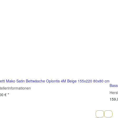
etti Mako Satin Bettwäsche Oplontis 4M Beige 155x220 80x80 cm
Bass
tellerinformationen
Hers
00 €
*
159,