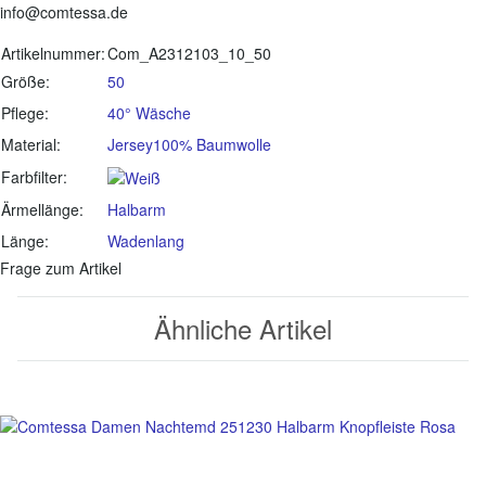
info@comtessa.de
Produkteigenschaft
Wert
Artikelnummer:
Com_A2312103_10_50
Größe:
50
Pflege:
40° Wäsche
Material:
Jersey
100% Baumwolle
Farbfilter:
Ärmellänge:
Halbarm
Länge:
Wadenlang
Frage zum Artikel
Ähnliche Artikel