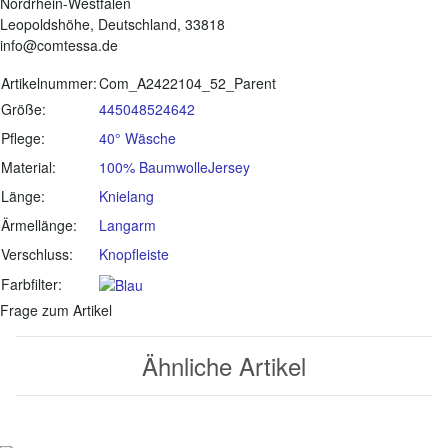
Nordrhein-Westfalen
Leopoldshöhe, Deutschland, 33818
info@comtessa.de
Produkteigenschaft
Wert
Artikelnummer:
Com_A2422104_52_Parent
Größe:
44
50
48
52
46
42
Pflege:
40° Wäsche
Material:
100% Baumwolle
Jersey
Länge:
Knielang
Ärmellänge:
Langarm
Verschluss:
Knopfleiste
Farbfilter:
Frage zum Artikel
Ähnliche Artikel