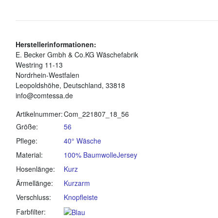
Herstellerinformationen:
E. Becker Gmbh & Co.KG Wäschefabrik
Westring 11-13
Nordrhein-Westfalen
Leopoldshöhe, Deutschland, 33818
info@comtessa.de
Produkteigenschaft
Wert
Artikelnummer:
Com_221807_18_56
Größe:
56
Pflege:
40° Wäsche
Material:
100% Baumwolle
Jersey
Hosenlänge:
Kurz
Ärmellänge:
Kurzarm
Verschluss:
Knopfleiste
Farbfilter: